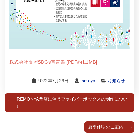
株式会社友屋SDGs宣言書 [PDF約1.1MB]
2022年7月29日
tomoya
お知らせ
IREMONYA閉店に伴うファイバーボックスの制作につい
て
夏季休暇のご案内