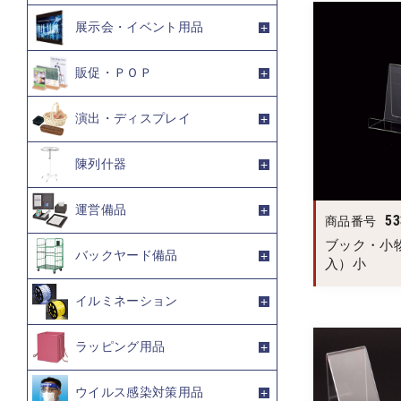
展示会・イベント用品
販促・ＰＯＰ
演出・ディスプレイ
陳列什器
運営備品
53
商品番号
ブック・小
バックヤード備品
入）小
イルミネーション
ラッピング用品
ウイルス感染対策用品