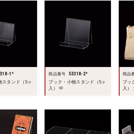
318-1*
53318-2*
商品番号
商品
物スタンド（5ヶ
ブック・小物スタンド（5ヶ
ブッ
入） 中
入） 