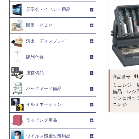
展示会・イベント用品
販促・ＰＯＰ
演出・ディスプレイ
陳列什器
運営備品
41
商品番号
ミニレジ 
バックヤード備品
備品 レジ
ッシュボッ
ニレジ
イルミネーション
ラッピング用品
ウイルス感染対策用品