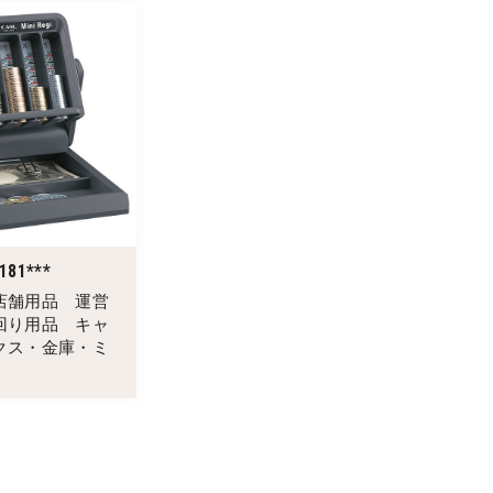
181***
店舗用品 運営
回り用品 キャ
クス・金庫・ミ