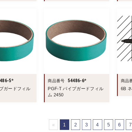
486-5*
54486-6*
商品番号
商品
パイプガードフィル
PGF-T パイプガードフィル
6B 
ム 2450
«
1
2
3
4
5
6
7