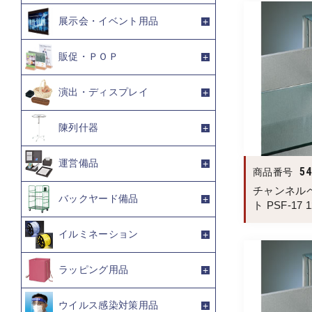
展示会・イベント用品
販促・ＰＯＰ
演出・ディスプレイ
陳列什器
運営備品
54
商品番号
チャンネル
バックヤード備品
ト PSF-17 
イルミネーション
ラッピング用品
ウイルス感染対策用品