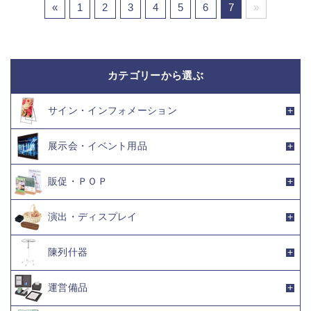
«
1
2
3
4
5
6
7
»
カテゴリーから選ぶ
サイン・インフォメーション
展示会・イベント用品
販促・ＰＯＰ
演出・ディスプレイ
陳列什器
運営備品