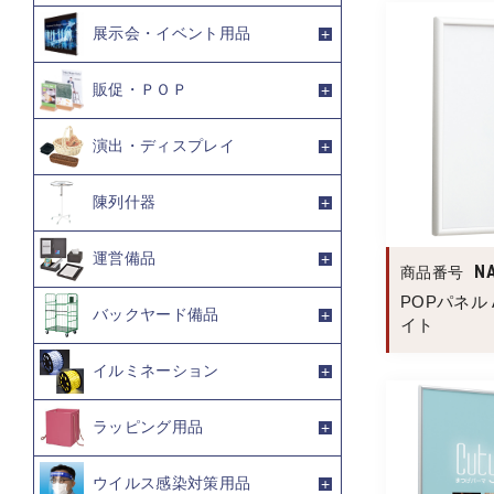
展示会・イベント用品
販促・ＰＯＰ
演出・ディスプレイ
陳列什器
運営備品
N
商品番号
POPパネル A
バックヤード備品
イト
イルミネーション
ラッピング用品
ウイルス感染対策用品