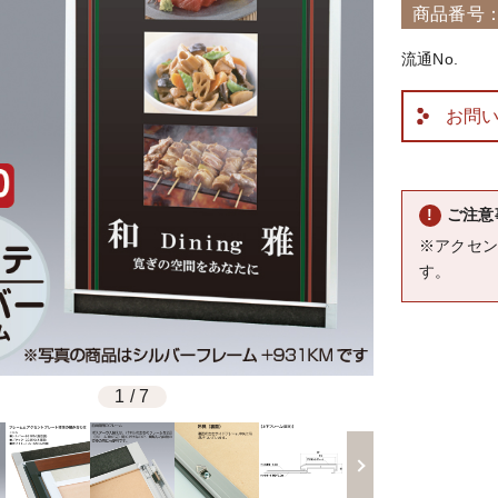
商品番号：5
流通No.
お問
ご注意
※アクセ
す。
1
/
7