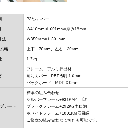
別
B3/シルバー
寸
W410mm×H601mm×厚み18mm
寸法
Ｗ350mm×Ｈ501mm
ム幅
上下：70mm、左右：30mm
量
1.7kg
フレーム：アルミ押出材
材
透明カバー：PET透明t1.0mm
バックボード：MDFt3.0mm
標準の組み合わせ
シルバーフレーム+931KM石目調
プレート
ブラックフレーム+292KG木目調
ホワイトフレーム+1801KM石目調
ご指定の組み合わせで制作も可能です。