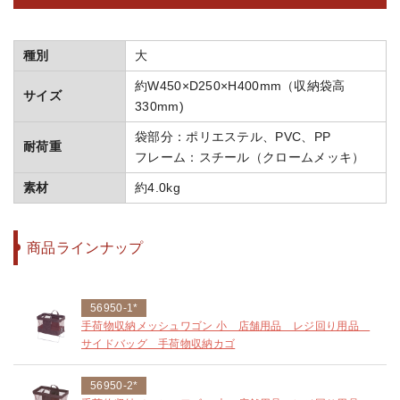
種別
大
約W450×D250×H400mm（収納袋高
サイズ
330mm)
袋部分：ポリエステル、PVC、PP
耐荷重
フレーム：スチール（クロームメッキ）
素材
約4.0kg
商品ラインナップ
56950-1*
手荷物収納メッシュワゴン 小 店舗用品 レジ回り用品
サイドバッグ 手荷物収納カゴ
56950-2*