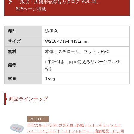
「販促・店舗用品総合カタログ VOL.11」
625ページ掲載
種別
透明色
サイズ
W218×D154×H31mm
素材
本体：スチロール、マット：PVC
○中紙付き（両面使えるリバーシブル仕
備考
様）
重量
150g
商品ラインナップ
30000***
POPカルトン(TM) ガラス色（釣銭トレイ・キャッシュト
レイ・コイントレイ・コイントレー ） 店舗用品 レジ回