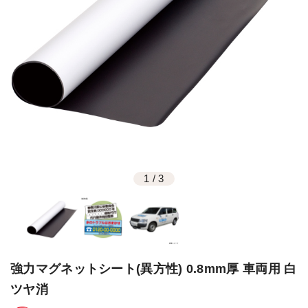
1
/
3
強力マグネットシート(異方性) 0.8mm厚 車両用 白
ツヤ消