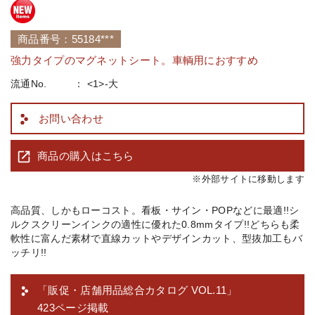
商品番号：55184***
強力タイプのマグネットシート。車輌用におすすめ
流通No.
<1>-大
お問い合わせ
商品の購入はこちら
※外部サイトに移動します
高品質、しかもローコスト。看板・サイン・POPなどに最適!!シ
ルクスクリーンインクの適性に優れた0.8mmタイプ!!どちらも柔
軟性に富んだ素材で直線カットやデザインカット、型抜加工もバ
ッチリ!!
「販促・店舗用品総合カタログ VOL.11」
423ページ掲載