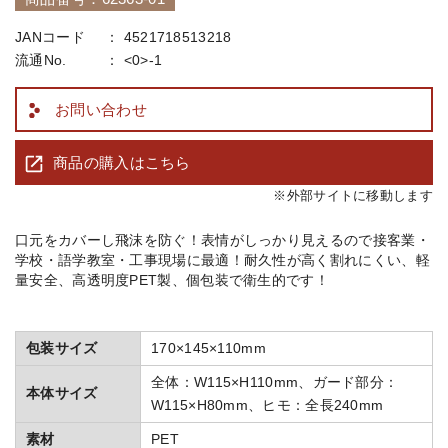
JANコード
4521718513218
流通No.
<0>-1
お問い合わせ
商品の購入はこちら
※外部サイトに移動します
口元をカバーし飛沫を防ぐ！表情がしっかり見えるので接客業・
学校・語学教室・工事現場に最適！耐久性が高く割れにくい、軽
量安全、高透明度PET製、個包装で衛生的です！
包装サイズ
170×145×110mm
全体：W115×H110mm、ガード部分：
本体サイズ
W115×H80mm、ヒモ：全長240mm
素材
PET