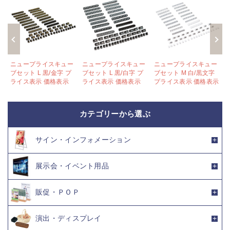
ー
ニュープライスキュー
ニュープライスキュー
ニュープライスキュー
ブセット L 黒/金字 プ
ブセット L 黒/白字 プ
ブセット M 白/黒文字
示
ライス表示 価格表示
ライス表示 価格表示
プライス表示 価格表示
カテゴリーから選ぶ
サイン・インフォメーション
展示会・イベント用品
販促・ＰＯＰ
演出・ディスプレイ