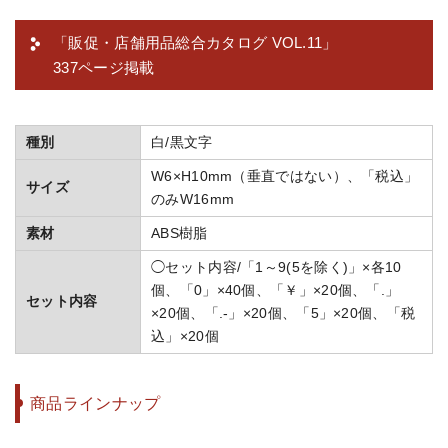
「販促・店舗用品総合カタログ VOL.11」
337ページ掲載
種別
白/黒文字
W6×H10mm（垂直ではない）、「税込」
サイズ
のみW16mm
素材
ABS樹脂
◯セット内容/「1～9(5を除く)」×各10
個、「0」×40個、「￥」×20個、「.」
セット内容
×20個、「.-」×20個、「5」×20個、「税
込」×20個
商品ラインナップ