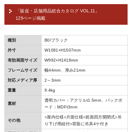
「販促・店舗用品総合カタログ VOL.11」
129ページ掲載
種別
B0/ブラック
外寸
W1081×H1507mm
有効画面サイズ
W992×H1418mm
フレームサイズ
幅44mm、厚み21mm
対応メディア厚
2～3mm
重量
9.4kg
透明カバー：アクリルt1.5mm、バックボ
素材
ード：MDFt3mm
○屋内仕様○片面仕様○前面四方開閉式○吊
その他
り下げ用紐付○背面に吊具4ケ付き