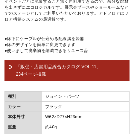
イベントごとに廃棄すること無く再利用できるので、余分な廃材
を出さずにエコロジカルです。 展示会ブースやショールームなど
でのステージとしてご利用いただいております。アドフロアはフ
ロア構築システムの最適解です。
●床下にケーブルが仕込める配線溝を装備
●床のデザインを簡単に変更できます
●使いまして廃棄物を削減できるリユース品
「販促・店舗用品総合カタログ VOL.11」
234ページ掲載
種別
ジョイントパーツ
カラー
ブラック
本体外寸
W62×D77×H23mm
重量
約40g