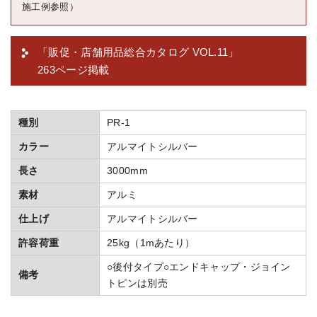
施工例参照）
「販促・店舗用品総合カタログ VOL.11」
263ページ掲載
種別
PR-1
カラー
アルマイトシルバー
長さ
3000mm
素材
アルミ
仕上げ
アルマイトシルバー
許容荷重
25kg（1mあたり）
○後付タイプ○エンドキャップ・ジョイン
備考
トピンは別売