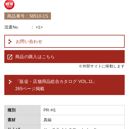
商品番号：58510-1S
流通No.
<1>
お問い合わせ
商品の購入はこちら
※外部サイトに移動します
「販促・店舗用品総合カタログ VOL.11」
265ページ掲載
種別
PR-H1
素材
真鍮