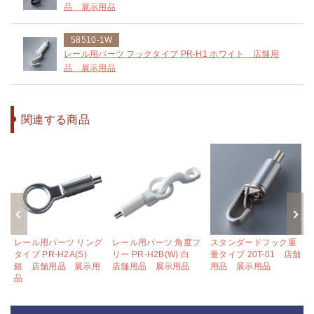
品 展示用品
58510-1W
レール用パーツ フックタイプ PR-H1 ホワイト 店舗用
品 展示用品
関連する商品
カ
レール用パーツ リング
レール用パーツ 角度フ
スタンダードフック重
タイプ PR-H2A(S)
リー PR-H2B(W) 白
量タイプ 20T-01 店舗
用
銀 店舗用品 展示用
店舗用品 展示用品
用品 展示用品
品