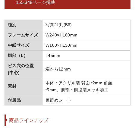
155,348ページ掲載
種別
写真2L判(B6)
フレームサイズ
W240×H180mm
中紙サイズ
W180×H130mm
脚部（L）
L45mm
ビス穴の位置
端から12mm
(中心)
本体：アクリル製 背面 t2mm 前面
素材
t5mm、脚部：樹脂製メッキ加工
付属品
仮留めシート
商品ラインナップ