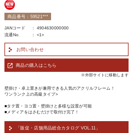
商品番号：59521***
JANコード
4904630000000
流通No.
<1>
お問い合わせ
商品の購入はこちら
※外部サイトに移動します
壁掛け・卓上置きが兼用できる人気のアクリルフレーム！
ワンランク上の高級タイプ>
■タテ置・ヨコ置・壁掛けと多様な設置が可能
■メディアをはさむだけで取付け完了！
「販促・店舗用品総合カタログ VOL.11」