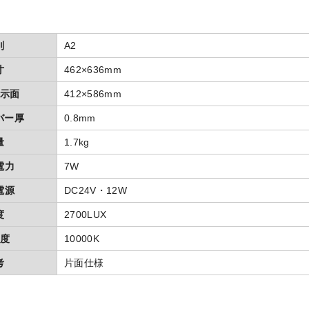
別
A2
寸
462×636mm
示面
412×586mm
バー厚
0.8mm
量
1.7kg
電力
7W
電源
DC24V・12W
度
2700LUX
度
10000K
考
片面仕様