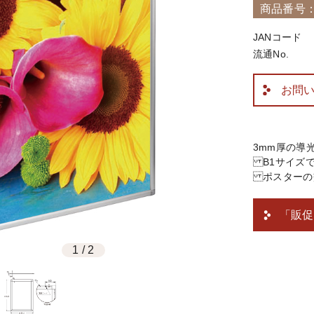
商品番号：6
JANコード
流通No.
お問
3mm厚の導
B1サイズで
ポスターの
「販促
1
/
2