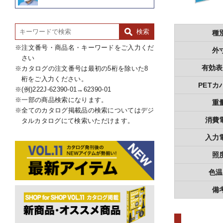
種
注文番号・商品名・キーワードをご入力くだ
外
さい
有効表
カタログの注文番号は最初の5桁を除いた8
桁をご入力ください。
PETカ
(例)222J-62390-01→62390-01
一部の商品検索になります。
重
全てのカタログ掲載品の検索についてはデジ
消費
タルカタログにて検索いただけます。
入力
照
色温
備