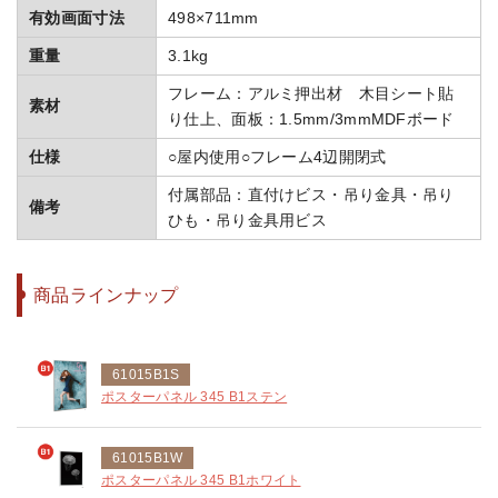
有効画面寸法
498×711mm
重量
3.1kg
フレーム：アルミ押出材 木目シート貼
素材
り仕上、面板：1.5mm/3mmMDFボード
仕様
○屋内使用○フレーム4辺開閉式
付属部品：直付けビス・吊り金具・吊り
備考
ひも・吊り金具用ビス
商品ラインナップ
61015B1S
ポスターパネル 345 B1ステン
61015B1W
ポスターパネル 345 B1ホワイト