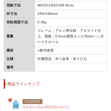
用紙寸法
W223×H310×D9.5mm
外寸法
199×266mm
有効画面寸法
0.3kg
フレーム：アルミ押出材 アルマイト仕
重量
上、面版：0.5mm透明エンビ/5mmハッポ
ースチロール
素材
○屋内使用
仕様
付属部品：吊り金具・吊りひも
備考
商品ラインナップ
61029B1S
ポスターパネル AP23 B1シルバー