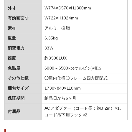
外寸
W774×D570×H1300mm
有効画面寸
W722×H1024mm
素材
アルミ、樹脂
重量
6.35kg
消費電力
33W
照度
約3500LUX
色温度
6000～6500kb(ケルビン)相当
その他仕様
◯屋内仕様◯フレーム四方開閉式
梱包サイズ
1730×840×110mm
保証期間
納品日から6ヶ月
ACアダプター（コード長：約3.2m）×1、
付属品
コード吊下用フック×2