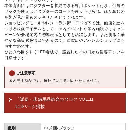
本体背面にはアダプターを収納できる専用ポケット付き。付属の
フックを使えばアダプターのコードを吊り下げられ、線が絡むの
を防ぎ見た目もスッキリとさせてくれます。
ショッピングモールやレストラン街・デパ地下では、他店と差を
つける販促アイテムとして、屋内イベントや館内施設ではキャン
ペーンや会場案内の誘導表示としても活躍します。また明るく華
やかな高級感を演出できるので、百貨店やアパレルショップにも
おすすめです。
ひときわ目を引くLED看板で、設置したその日から集客アップを
目指せます。
ご注意事項
屋内専用商品です。屋外ではご使用いただけません。
「販促・店舗用品総合カタログ VOL.11」
113ページ掲載
種別
B1片面/ブラック