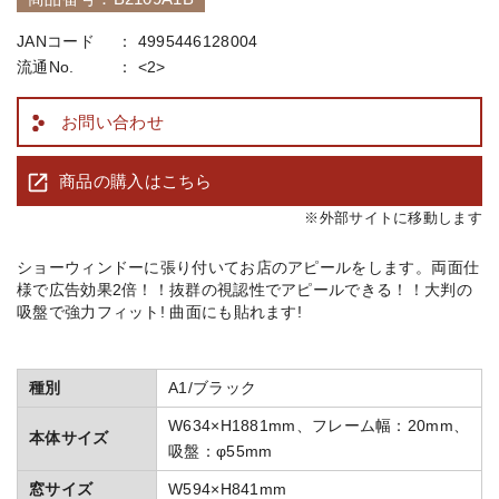
JANコード
4995446128004
流通No.
<2>
お問い合わせ
商品の購入はこちら
※外部サイトに移動します
ショーウィンドーに張り付いてお店のアピールをします。 両面仕
様で広告効果2倍！！抜群の視認性でアピールできる！！大判の
吸盤で強力フィット! 曲面にも貼れます!
種別
A1/ブラック
W634×H1881mm、フレーム幅：20mm、
本体サイズ
吸盤：φ55mm
窓サイズ
W594×H841mm