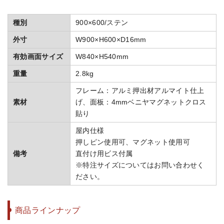
種別
900×600/ステン
外寸
W900×H600×D16mm
有効画面サイズ
W840×H540mm
重量
2.8kg
フレーム：アルミ押出材アルマイト仕上
素材
げ、面板：4mmベニヤマグネットクロス
貼り
屋内仕様
押しピン使用可、マグネット使用可
備考
直付け用ビス付属
※特注サイズについてはお問い合わせく
ださい。
商品ラインナップ