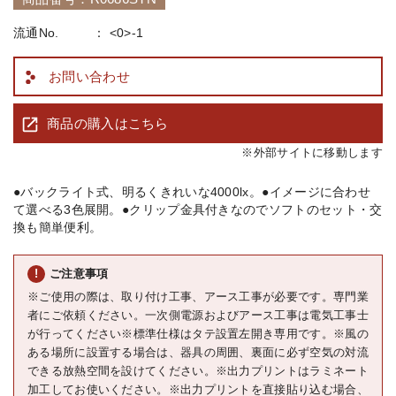
流通No.
<0>-1
お問い合わせ
商品の購入はこちら
※外部サイトに移動します
●バックライト式、明るくきれいな4000lx。 ●イメージに合わせ
て選べる3色展開。 ●クリップ金具付きなのでソフトのセット・交
換も簡単便利。
ご注意事項
※ご使用の際は、取り付け工事、アース工事が必要です。専門業
者にご依頼ください。一次側電源およびアース工事は電気工事士
が行ってください※標準仕様はタテ設置左開き専用です。※風の
ある場所に設置する場合は、器具の周囲、裏面に必ず空気の対流
できる放熱空間を設けてください。※出力プリントはラミネート
加工してお使いください。※出力プリントを直接貼り込む場合、