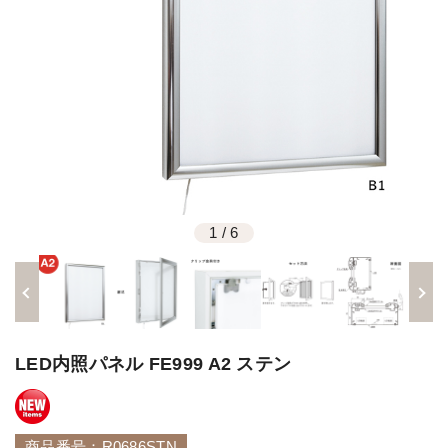
1
/
6
LED内照パネル FE999 A2 ステン
商品番号：R0686STN