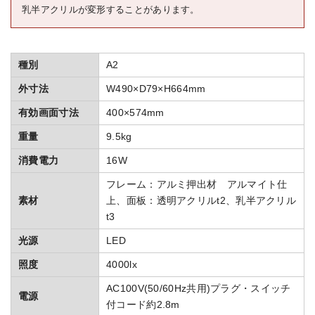
乳半アクリルが変形することがあります。
種別
A2
外寸法
W490×D79×H664mm
有効画面寸法
400×574mm
重量
9.5kg
消費電力
16W
フレーム：アルミ押出材 アルマイト仕
素材
上、面板：透明アクリルt2、乳半アクリル
t3
光源
LED
照度
4000lx
AC100V(50/60Hz共用)プラグ・スイッチ
電源
付コード約2.8m