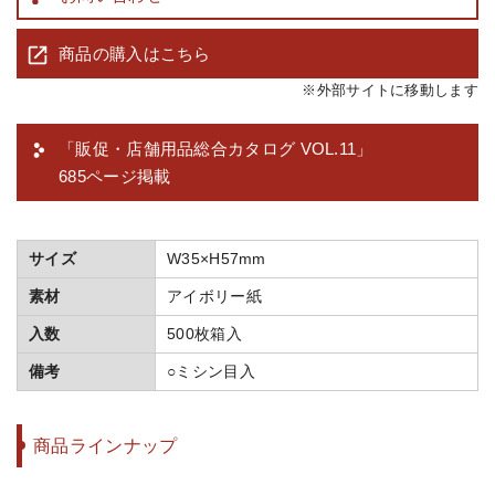
商品の購入はこちら
※外部サイトに移動します
「販促・店舗用品総合カタログ VOL.11」
685ページ掲載
サイズ
W35×H57mm
素材
アイボリー紙
入数
500枚箱入
備考
○ミシン目入
商品ラインナップ