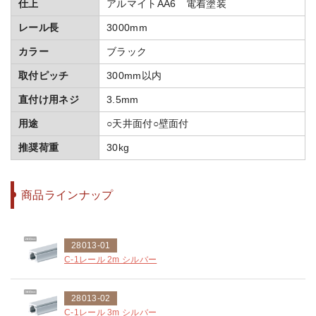
仕上
アルマイトAA6 電着塗装
レール長
3000mm
カラー
ブラック
取付ピッチ
300mm以内
直付け用ネジ
3.5mm
用途
○天井面付○壁面付
推奨荷重
30kg
商品ラインナップ
28013-01
C-1レール 2m シルバー
28013-02
C-1レール 3m シルバー