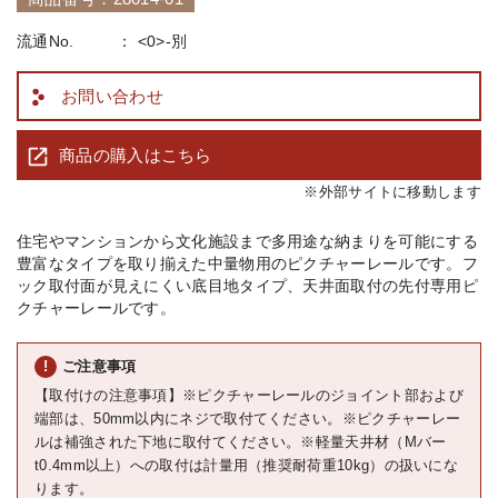
流通No.
<0>-別
お問い合わせ
商品の購入はこちら
※外部サイトに移動します
住宅やマンションから文化施設まで多用途な納まりを可能にする
豊富なタイプを取り揃えた中量物用のピクチャーレールです。 フ
ック取付面が見えにくい底目地タイプ、天井面取付の先付専用ピ
クチャーレールです。
ご注意事項
【取付けの注意事項】※ピクチャーレールのジョイント部および
端部は、50mm以内にネジで取付てください。※ピクチャーレー
ルは補強された下地に取付てください。※軽量天井材（Mバー
t0.4mm以上）への取付は計量用（推奨耐荷重10kg）の扱いにな
ります。