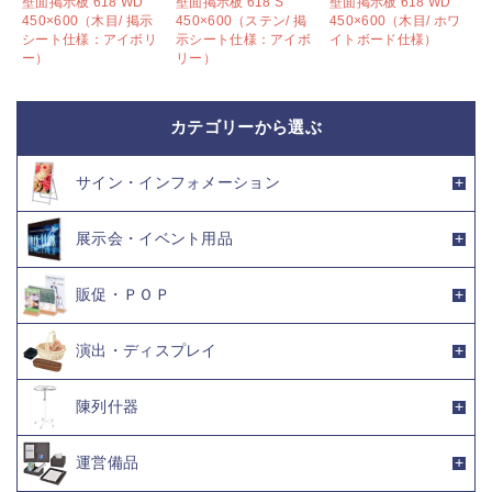
壁面掲示板 618 WD
壁面掲示板 618 S
壁面掲示板 618 WD
450×600（木目/ 掲示
450×600（ステン/ 掲
450×600（木目/ ホワ
ラ
シート仕様：アイボリ
示シート仕様：アイボ
イトボード仕様）
ー）
リー）
カテゴリーから選ぶ
サイン・インフォメーション
展示会・イベント用品
販促・ＰＯＰ
演出・ディスプレイ
陳列什器
運営備品