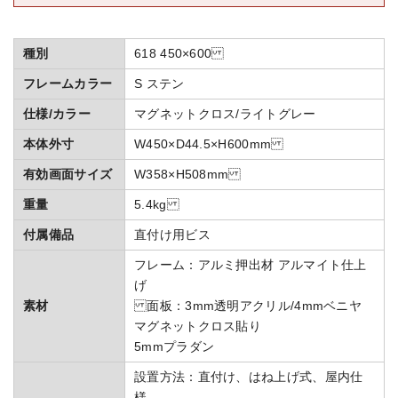
種別
618 450×600
フレームカラー
S ステン
仕様/カラー
マグネットクロス/ライトグレー
本体外寸
W450×D44.5×H600mm
有効画面サイズ
W358×H508mm
重量
5.4kg
付属備品
直付け用ビス
フレーム：アルミ押出材 アルマイト仕上
げ
素材
面板：3mm透明アクリル/4mmベニヤ
マグネットクロス貼り
5mmプラダン
設置方法：直付け、はね上げ式、屋内仕
様