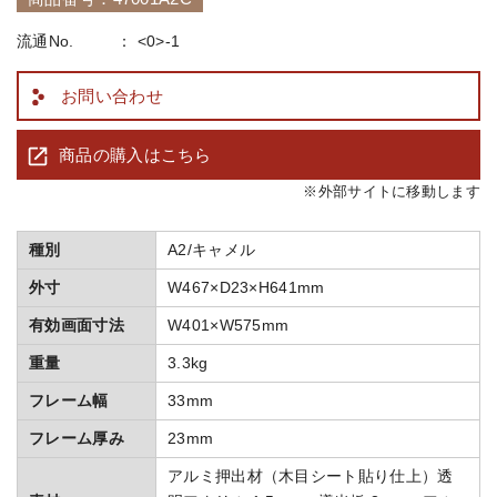
流通No.
<0>-1
お問い合わせ
商品の購入はこちら
※外部サイトに移動します
種別
A2/キャメル
外寸
W467×D23×H641mm
有効画面寸法
W401×W575mm
重量
3.3kg
フレーム幅
33mm
フレーム厚み
23mm
アルミ押出材（木目シート貼り仕上）透