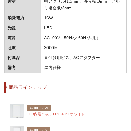
素材
明アクリルt1.5mm、導光板t3mm、アル
ミ複合板t3mm
消費電力
16W
光源
LED
電源
AC100V（50Hz／60Hz共用）
照度
3000lx
付属品
直付け用ビス、ACアダプター
備考
屋内仕様
商品ラインナップ
47001B1W
LED内照パネル FE934 B1 ホワイト
47001B1S