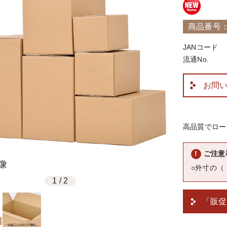
商品番号：4
JANコード
流通No.
お問
高品質でロー
ご注意
○外寸の
1
/
2
「販促