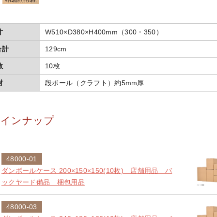
寸
W510×D380×H400mm（300・350）
合計
129cm
数
10枚
材
段ボール（クラフト）約5mm厚
ラインナップ
48000-01
ダンボールケース 200×150×150(10枚) 店舗用品 バ
ックヤード備品 梱包用品
48000-03