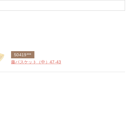
50419***
藤バスケット（中）47-43