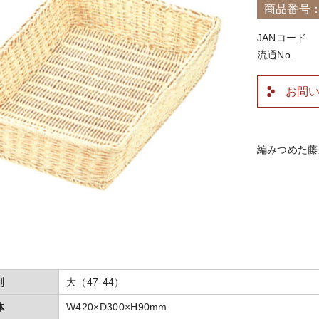
商品番号：5
JANコード
流通No.
お問
編みつめた藤
別
大（47-44）
体
W420×D300×H90mm