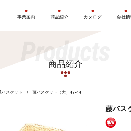
事業案内
商品紹介
カタログ
会社情
Products
商品紹介
用バスケット
藤バスケット（大）47-44
藤バスケ