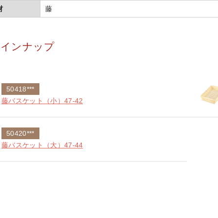
材
藤
ラインナップ
50418***
藤バスケット（小）47-42
50420***
藤バスケット（大）47-44