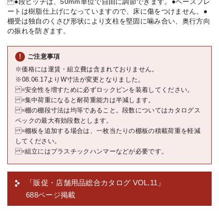
●段ピッチは、50mm単位で自由に調節できます。●ベースプレ
ートは樹脂仕上げになっていますので、床に傷をつけません。●
棚受は独自のくさび形状により支柱を堅固に噛み合い、奥行方向
の振れを防ぎます。
ご注意事項
※価格には運賃・組立費は含まれておりません。
※08.06.17よりW寸法が変更となりました。
※安全性を増すために必ずロックピンを装着してください。
※集中荷重になると耐荷重能力は半減します。
※棚の棚段寸法は均等であること。段数についてはカタログス
ペックの最大有効段数とします。
※棚板を追加する場合は、一枚当たりの棚板の積載荷重を軽減
してください。
※組立にはプラスチックハンマーなどが必要です。
「販促・店舗用品総合カタログ VOL.11」
688ページ掲載