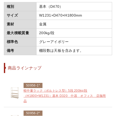
種別
基本（D470）
サイズ
W1231×D470×H1800mm
素材
金属
最大積載質量
200kg/段
標準色
グレーアイボリー
備考
棚段数は天板を含みます。
商品ラインナップ
50956-1*
軽中量ラック（ボルトレス型）5段 200kg/段
（H1800×W1231）基本 D320 什器 オフィス 店舗用
品
50956-2*