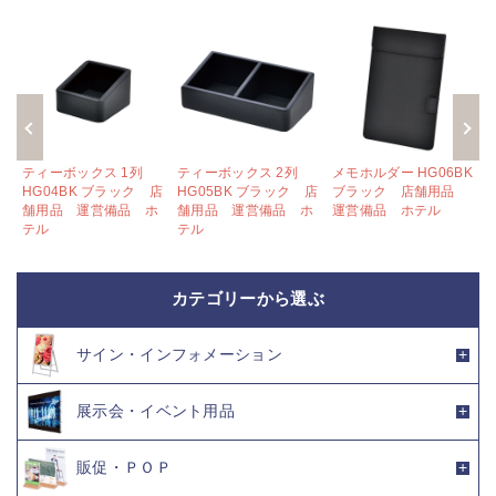
ティーボックス 1列
ティーボックス 2列
メモホルダー HG06BK
店
HG04BK ブラック 店
HG05BK ブラック 店
ブラック 店舗用品
ホ
舗用品 運営備品 ホ
舗用品 運営備品 ホ
運営備品 ホテル
テル
テル
カテゴリーから選ぶ
サイン・インフォメーション
展示会・イベント用品
販促・ＰＯＰ