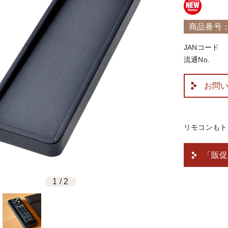
商品番号：6
JANコード
流通No.
お問
リモコンもト
「販促
1
/
2