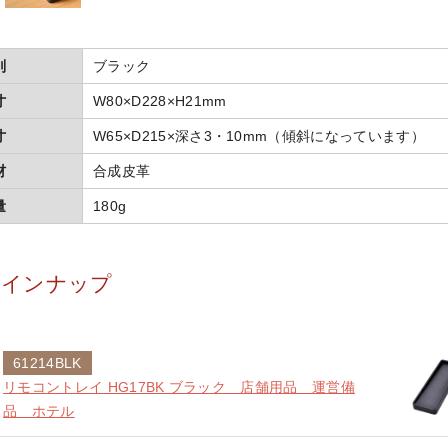
別
ブラック
寸
W80×D228×H21mm
寸
W65×D215×深さ3・10mm（傾斜になっています）
材
合成皮革
量
180g
ラインナップ
61214BLK
リモコントレイ HG17BK ブラック 店舗用品 運営備
品 ホテル