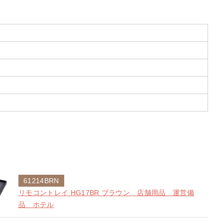
61214BRN
リモコントレイ HG17BR ブラウン 店舗用品 運営備
品 ホテル