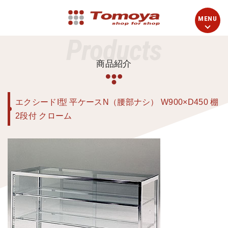
Products
商品紹介
エクシードI型 平ケースN（腰部ナシ） W900×D450 棚
2段付 クローム