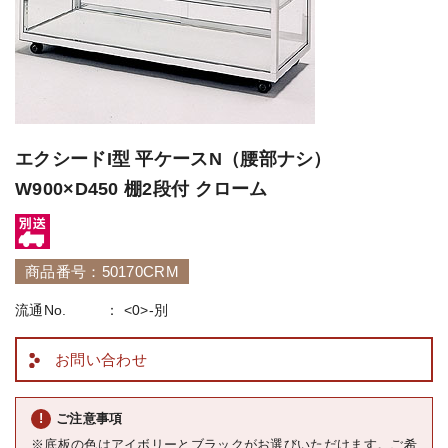
エクシードI型 平ケースN（腰部ナシ）
W900×D450 棚2段付 クローム
商品番号：50170CRM
流通No.
<0>-別
お問い合わせ
ご注意事項
※底板の色はアイボリーとブラックがお選びいただけます。ご希