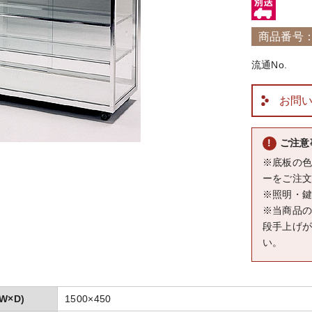
商品番号：5
流通No.
お問
ご注意
※底板の
ーをご注
※照明・
※当商品
段手上げ
い。
W×D)
1500×450