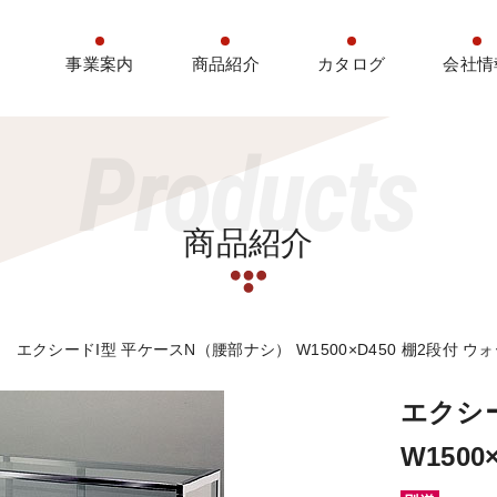
事業案内
商品紹介
カタログ
会社情
Products
商品紹介
エクシードI型 平ケースN（腰部ナシ） W1500×D450 棚2段付 ウ
エクシ
W150