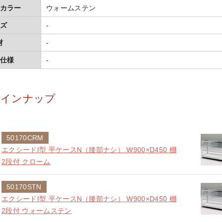
カラー
ウォームステン
ズ
-
材
-
仕様
-
ラインナップ
50170CRM
エクシードI型 平ケースN（腰部ナシ） W900×D450 棚
2段付 クローム
50170STN
エクシードI型 平ケースN（腰部ナシ） W900×D450 棚
2段付 ウォームステン