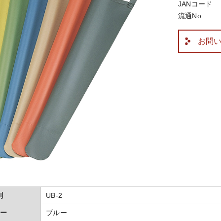
JANコード
流通No.
お問
別
UB-2
ー
ブルー