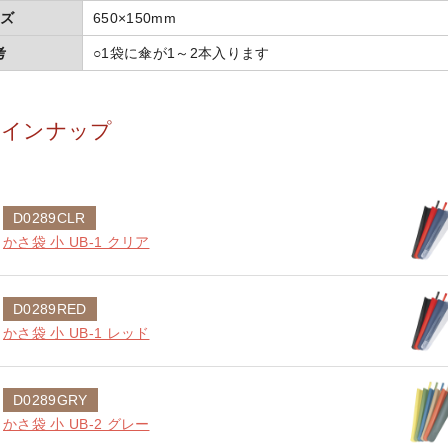
ズ
650×150mm
考
○1袋に傘が1～2本入ります
ラインナップ
D0289CLR
かさ袋 小 UB-1 クリア
D0289RED
かさ袋 小 UB-1 レッド
D0289GRY
かさ袋 小 UB-2 グレー