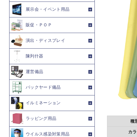
展示会・イベント用品
販促・ＰＯＰ
演出・ディスプレイ
陳列什器
運営備品
バックヤード備品
イルミネーション
ラッピング用品
種
カラ
ウイルス感染対策用品