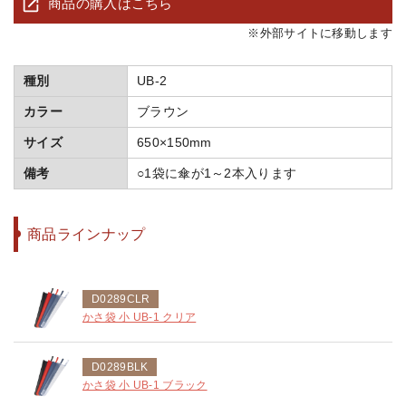
商品の購入はこちら
※外部サイトに移動します
種別
UB-2
カラー
ブラウン
サイズ
650×150mm
備考
○1袋に傘が1～2本入ります
商品ラインナップ
D0289CLR
かさ袋 小 UB-1 クリア
D0289BLK
かさ袋 小 UB-1 ブラック