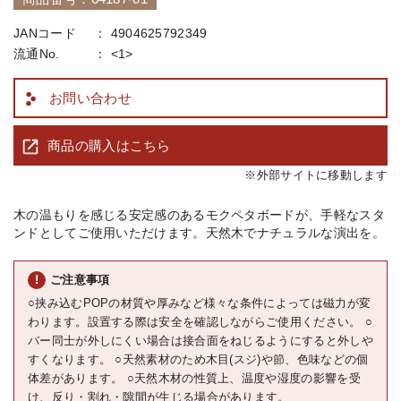
JANコード
4904625792349
流通No.
<1>
お問い合わせ
商品の購入はこちら
※外部サイトに移動します
木の温もりを感じる安定感のあるモクペタボードが、手軽なスタ
ンドとしてご使用いただけます。天然木でナチュラルな演出を。
ご注意事項
○挟み込むPOPの材質や厚みなど様々な条件によっては磁力が変
わります。設置する際は安全を確認しながらご使用ください。 ○
バー同士が外しにくい場合は接合面をねじるようにすると外しや
すくなります。 ○天然素材のため木目(スジ)や節、色味などの個
体差があります。 ○天然木材の性質上、温度や湿度の影響を受
け、反り・割れ・隙間が生じる場合があります。