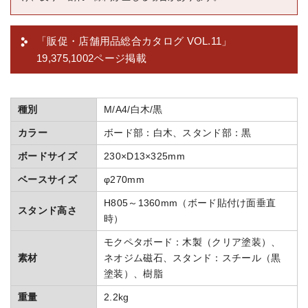
「販促・店舗用品総合カタログ VOL.11」
19,375,1002ページ掲載
種別
M/A4/白木/黒
カラー
ボード部：白木、スタンド部：黒
ボードサイズ
230×D13×325mm
ベースサイズ
φ270mm
H805～1360mm（ボード貼付け面垂直
スタンド高さ
時）
モクペタボード：木製（クリア塗装）、
素材
ネオジム磁石、スタンド：スチール（黒
塗装）、樹脂
重量
2.2kg