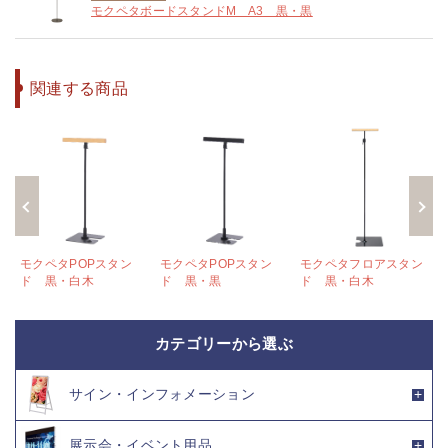
モクペタボードスタンドM A3 黒・黒
関連する商品
ン
モクペタPOPスタン
モクペタPOPスタン
モクペタフロアスタン
ド 黒・白木
ド 黒・黒
ド 黒・白木
カテゴリーから選ぶ
サイン・インフォメーション
展示会・イベント用品