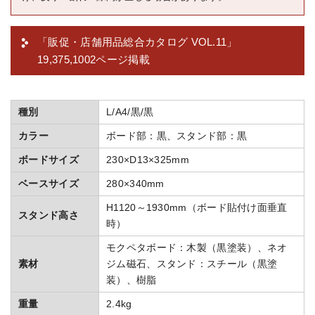
「販促・店舗用品総合カタログ VOL.11」
19,375,1002ページ掲載
種別
L/A4/黒/黒
カラー
ボード部：黒、スタンド部：黒
ボードサイズ
230×D13×325mm
ベースサイズ
280×340mm
H1120～1930mm（ボード貼付け面垂直
スタンド高さ
時）
モクペタボード：木製（黒塗装）、ネオ
素材
ジム磁石、スタンド：スチール（黒塗
装）、樹脂
重量
2.4kg