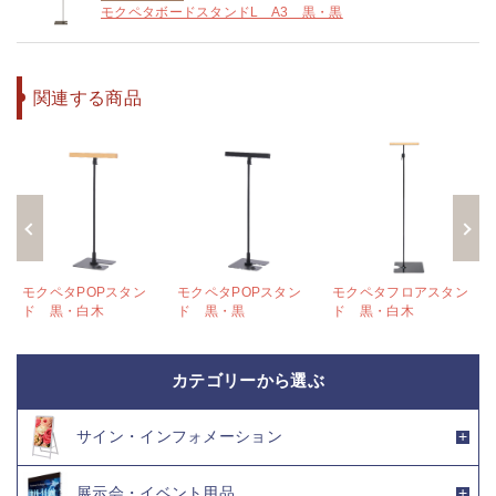
モクペタボードスタンドL A3 黒・黒
関連する商品
ン
モクペタPOPスタン
モクペタPOPスタン
モクペタフロアスタン
ド 黒・白木
ド 黒・黒
ド 黒・白木
カテゴリーから選ぶ
サイン・インフォメーション
展示会・イベント用品