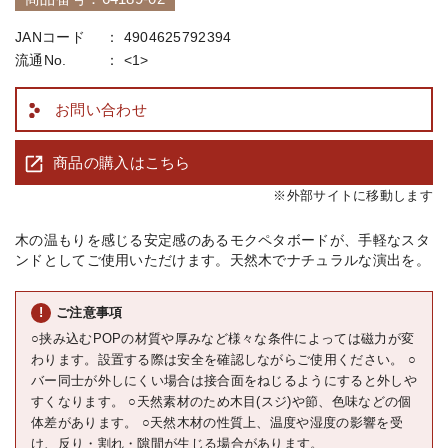
JANコード
4904625792394
流通No.
<1>
お問い合わせ
商品の購入はこちら
※外部サイトに移動します
木の温もりを感じる安定感のあるモクペタボードが、手軽なスタ
ンドとしてご使用いただけます。天然木でナチュラルな演出を。
ご注意事項
○挟み込むPOPの材質や厚みなど様々な条件によっては磁力が変
わります。設置する際は安全を確認しながらご使用ください。 ○
バー同士が外しにくい場合は接合面をねじるようにすると外しや
すくなります。 ○天然素材のため木目(スジ)や節、色味などの個
体差があります。 ○天然木材の性質上、温度や湿度の影響を受
け、反り・割れ・隙間が生じる場合があります。