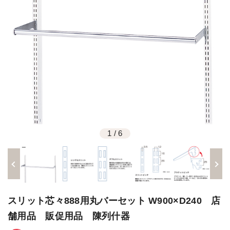
1
/
6
スリット芯々888用丸バーセット W900×D240 店
舗用品 販促用品 陳列什器