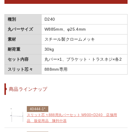
種別
D240
丸バーサイズ
W885mm、φ25.4mm
素材
スチール製クロームメッキ
耐荷重
30kg
セット内容
丸バー×1、ブラケット・トラスネジ×各2
スリット芯々
888mm専用
商品ラインナップ
40444-1*
スリット芯々888用丸バーセット W900×D240 店舗用
品 販促用品 陳列什器