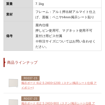
重量
7.1kg
フレーム：アルミ押出材アルマイト仕上
素材
げ、面板：ベニヤt4mm掲示シート貼り
屋内仕様
押しピン使用可、マグネット使用不可
備考
直付け用ビス付属
※特注サイズについてはお問い合わせく
ださい。
商品ラインナップ
R0037-1S
掲示ボード 612 S 2400×1200（ステン/掲示シート仕様 ア
イボリー)
R0037-2S
掲示ボード 612 S 2400×900（ステン/掲示シート仕様 ア