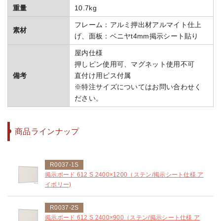
重量
10.7kg
フレーム：アルミ押出材アルマイト仕上
素材
げ、面板：ベニヤt4mm掲示シート貼り
屋内仕様
押しピン使用可、マグネット使用不可
備考
直付け用ビス付属
※特注サイズについてはお問い合わせく
ださい。
商品ラインナップ
R0037-1S
掲示ボード 612 S 2400×1200（ステン/掲示シート仕様 ア
イボリー)
R0037-2S
掲示ボード 612 S 2400×900（ステン/掲示シート仕様 ア