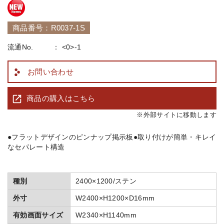
商品番号：R0037-1S
流通No.
<0>-1
お問い合わせ
商品の購入はこちら
※外部サイトに移動します
●フラットデザインのピンナップ掲示板 ●取り付けが簡単・キレイ
なセパレート構造
種別
2400×1200/ステン
外寸
W2400×H1200×D16mm
有効画面サイズ
W2340×H1140mm