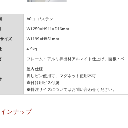
別
A0ヨコ/ステン
寸
W1259×H911×D16mm
サイズ
W1199×H851mm
量
4.9kg
材
フレーム：アルミ押出材アルマイト仕上げ、面板：ベニ
屋内仕様
押しピン使用可、マグネット使用不可
考
直付け用ビス付属
※特注サイズについてはお問い合わせください。
ラインナップ