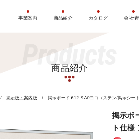
事業案内
商品紹介
カタログ
会社情
Products
商品紹介
掲示板・案内板
掲示ボード 612 S A0ヨコ（ステン/掲示シー
掲示ボー
ト仕様 