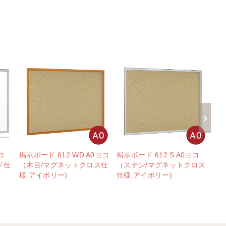
コ
掲示ボード 612 WD A0ヨコ
掲示ボード 612 S A0ヨコ
掲示
ド仕
（木目/マグネットクロス仕
（ステン/マグネットクロス
（
様 アイボリー)
仕様 アイボリー)
様