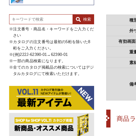
種
注文番号・商品名・キーワードをご入力くだ
外
さい
有効画面
カタログの注文番号は最初の5桁を除いた8
桁をご入力ください。
重
(例)222J-62390-01→62390-01
一部の商品検索になります。
素
全てのカタログ掲載品の検索についてはデジ
タルカタログにて検索いただけます。
備
商品