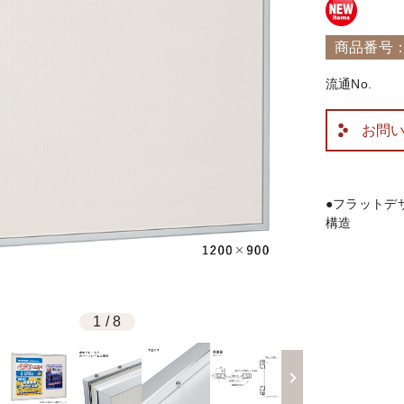
商品番号：R
流通No.
お問
●フラットデ
構造
1
/
8