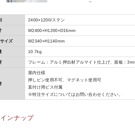
別
2400×1200/ステン
寸
W2400×H1200×D16mm
サイズ
W2340×H1140mm
量
10.7kg
材
フレーム：アルミ押出材アルマイト仕上げ、面板：3m
屋内仕様
押しピン使用不可、マグネット使用可
考
直付け用ビス付属
※特注サイズについてはお問い合わせください。
ラインナップ