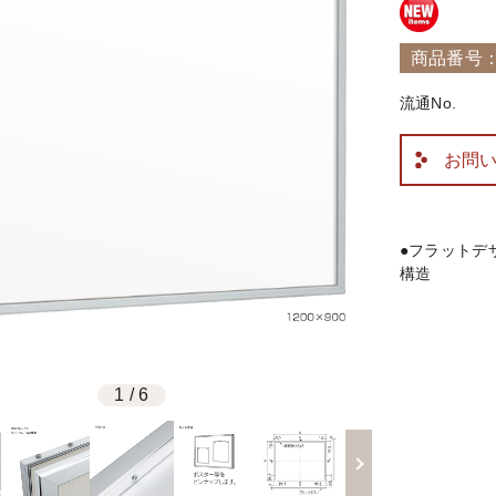
商品番号：R
流通No.
お問
●フラットデ
構造
1
/
6