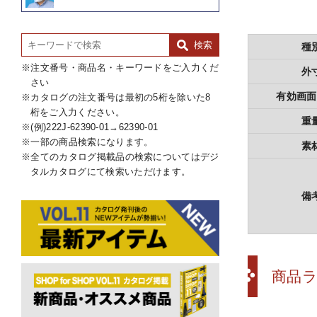
種
注文番号・商品名・キーワードをご入力くだ
外
さい
有効画面
カタログの注文番号は最初の5桁を除いた8
桁をご入力ください。
重
(例)222J-62390-01→62390-01
一部の商品検索になります。
素
全てのカタログ掲載品の検索についてはデジ
タルカタログにて検索いただけます。
備
商品