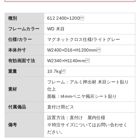
種別
612 2400×1200
フレームカラー
WD 木目
仕様/カラー
マグネットクロス仕様/ライトグレー
本体外寸
W2400×D16×H1200mm
有効画面寸法
W2340×H1140mm
重量
10.7kg
フレーム：アルミ押出材 木目シート貼り
素材
仕上
面板：t4mmベニヤ掲示シート貼り
付属備品
直付け用ビス
設置方法：直付け 屋内仕様
備考
※特注サイズについてはお問い合わせく
ださい。