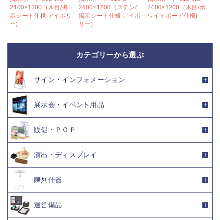
2400×1200（木目/掲
2400×1200（ステン/
2400×1200（木目/ホ
様
示シート仕様 アイボリ
掲示シート仕様 アイボ
ワイトボード仕様)
ー)
リー)
カテゴリーから選ぶ
サイン・インフォメーション
展示会・イベント用品
販促・ＰＯＰ
演出・ディスプレイ
陳列什器
運営備品